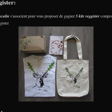
ister:
sculin
s’associent pour vous proposer de gagner
5 kits veggister
composé
gister
 :