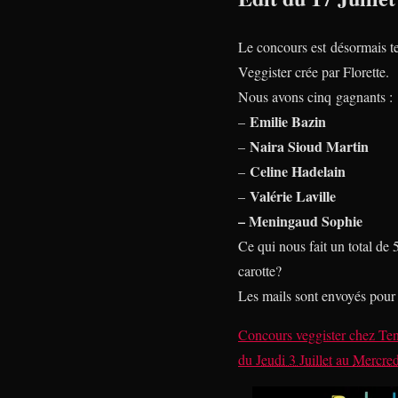
Le concours est désormais t
Veggister crée par Florette.
Nous avons cinq gagnants :
Emilie Bazin
–
Naira Sioud Martin
–
Celine Hadelain
–
Valérie Laville
–
– Meningaud Sophie
Ce qui nous fait un total de
carotte?
Les mails sont envoyés pour 
Concours veggister
chez
Ten
du
Jeudi 3 Juillet
au
Mercredi