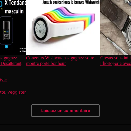
~ gagnez
Concours Wishwatch ~ gagnez votre
Cresus vous initi
Désaltérant
montre porte bonheur
l’horlogerie ave
style
tte
,
veggister
Laissez un commentaire