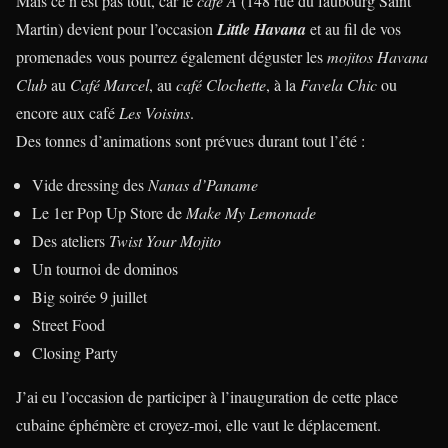
Mais ce n’est pas tout, car le
café A
(148 rue du faubourg Saint
Martin) devient pour l’occasion
Little Havana
et au fil de vos
promenades vous pourrez également déguster les
mojitos Havana
Club
au
Café Marcel
, au
café Clochette
, à la
Favela Chic
ou
encore aux café
Les Voisins
.
Des tonnes d’animations sont prévues durant tout l’été :
Vide dressing des
Nanas d’Paname
Le 1er Pop Up Store de
Make My Lemonade
Des ateliers
Twist Your Mojito
Un tournoi de dominos
Big soirée 9 juillet
Street Food
Closing Party
J’ai eu l’occasion de participer à l’inauguration de cette place
cubaine éphémère et croyez-moi, elle vaut le déplacement.