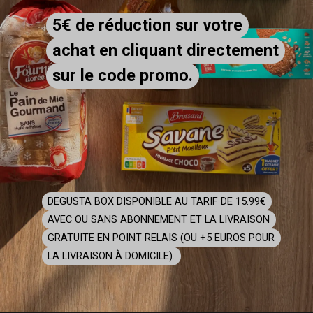
5€ de réduction sur votre
5€ de réduction sur votre
achat en cliquant directement
achat en cliquant directement
sur le code promo.
sur le code promo.
DEGUSTA BOX DISPONIBLE AU TARIF DE 15.99€
DEGUSTA BOX DISPONIBLE AU TARIF DE 15.99€
AVEC OU SANS ABONNEMENT ET LA LIVRAISON
AVEC OU SANS ABONNEMENT ET LA LIVRAISON
GRATUITE EN POINT RELAIS (OU +5 EUROS POUR
GRATUITE EN POINT RELAIS (OU +5 EUROS POUR
LA LIVRAISON À DOMICILE).
LA LIVRAISON À DOMICILE).