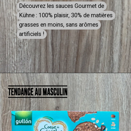
Découvrez les sauces Gourmet de
Découvrez les sauces Gourmet de
Kühne : 100% plaisir, 30% de matières
Kühne : 100% plaisir, 30% de matières
grasses en moins, sans arômes
grasses en moins, sans arômes
artificiels !
artificiels !