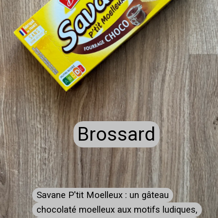
Brossard
Brossard
Savane P'tit Moelleux : un gâteau
Savane P'tit Moelleux : un gâteau
chocolaté moelleux aux motifs ludiques,
chocolaté moelleux aux motifs ludiques,