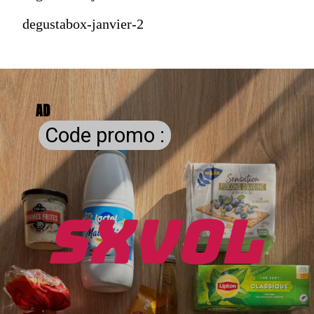
degustabox-janvier-2
AD
Code promo :
Code promo :
SXV0L