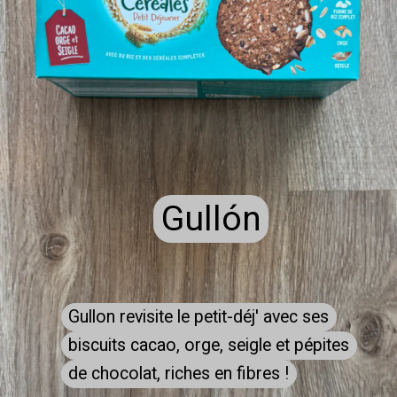
Gullón
Gullón
Gullon revisite le petit-déj' avec ses
Gullon revisite le petit-déj' avec ses
biscuits cacao, orge, seigle et pépites
biscuits cacao, orge, seigle et pépites
de chocolat, riches en fibres !
de chocolat, riches en fibres !