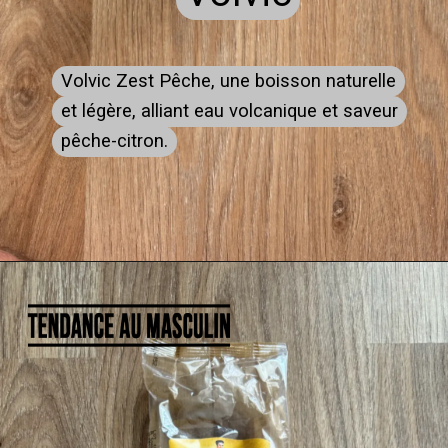
Volvic Zest Pêche, une boisson naturelle
Volvic Zest Pêche, une boisson naturelle
et légère, alliant eau volcanique et saveur
et légère, alliant eau volcanique et saveur
pêche-citron.
pêche-citron.