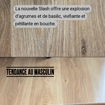
La nouvelle Slash offre une explosion
La nouvelle Slash offre une explosion
d'agrumes et de basilic, vivifiante et
d'agrumes et de basilic, vivifiante et
pétillante en bouche.
pétillante en bouche.