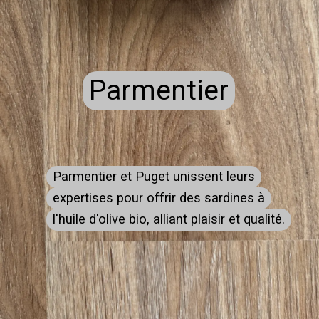
Parmentier
Parmentier
Parmentier et Puget unissent leurs
Parmentier et Puget unissent leurs
expertises pour offrir des sardines à
expertises pour offrir des sardines à
l'huile d'olive bio, alliant plaisir et qualité.
l'huile d'olive bio, alliant plaisir et qualité.