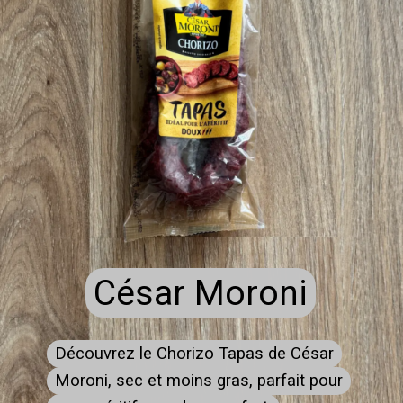
César Moroni
César Moroni
Découvrez le Chorizo Tapas de César
Découvrez le Chorizo Tapas de César
Moroni, sec et moins gras, parfait pour
Moroni, sec et moins gras, parfait pour