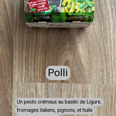
Polli
Polli
Un pesto crémeux au basilic de Ligure,
Un pesto crémeux au basilic de Ligure,
fromages italiens, pignons, et huile
fromages italiens, pignons, et huile