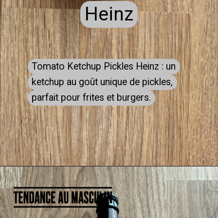
Heinz
Heinz
Tomato Ketchup Pickles Heinz : un
Tomato Ketchup Pickles Heinz : un
ketchup au goût unique de pickles,
ketchup au goût unique de pickles,
parfait pour frites et burgers.
parfait pour frites et burgers.