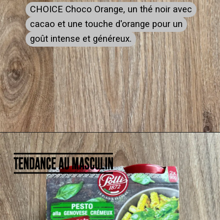
CHOICE Choco Orange, un thé noir avec
CHOICE Choco Orange, un thé noir avec
cacao et une touche d'orange pour un
cacao et une touche d'orange pour un
goût intense et généreux.
goût intense et généreux.