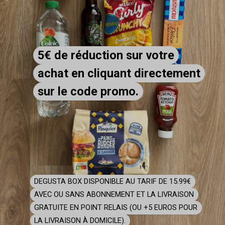
5€ de réduction sur votre
5€ de réduction sur votre
achat en cliquant directement
achat en cliquant directement
sur le code promo.
sur le code promo.
DEGUSTA BOX DISPONIBLE AU TARIF DE 15.99€
DEGUSTA BOX DISPONIBLE AU TARIF DE 15.99€
AVEC OU SANS ABONNEMENT ET LA LIVRAISON
AVEC OU SANS ABONNEMENT ET LA LIVRAISON
GRATUITE EN POINT RELAIS (OU +5 EUROS POUR
GRATUITE EN POINT RELAIS (OU +5 EUROS POUR
LA LIVRAISON À DOMICILE).
LA LIVRAISON À DOMICILE).