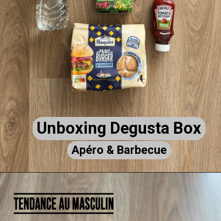
Unboxing Degusta Box
Unboxing Degusta Box
Apéro & Barbecue
Apéro & Barbecue