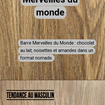
monde
monde
Barre Merveilles du Monde : chocolat
Barre Merveilles du Monde : chocolat
au lait, noisettes et amandes dans un
au lait, noisettes et amandes dans un
format nomade.
format nomade.