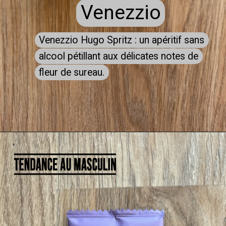
Venezzio
Venezzio
Venezzio Hugo Spritz : un apéritif sans
Venezzio Hugo Spritz : un apéritif sans
alcool pétillant aux délicates notes de
alcool pétillant aux délicates notes de
fleur de sureau.
fleur de sureau.