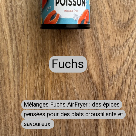
Fuchs
Fuchs
Mélanges Fuchs AirFryer : des épices
Mélanges Fuchs AirFryer : des épices
pensées pour des plats croustillants et
pensées pour des plats croustillants et
savoureux.
savoureux.