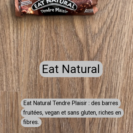
Eat Natural
Eat Natural
Eat Natural Tendre Plaisir : des barres
Eat Natural Tendre Plaisir : des barres
fruitées, vegan et sans gluten, riches en
fruitées, vegan et sans gluten, riches en
fibres.
fibres.