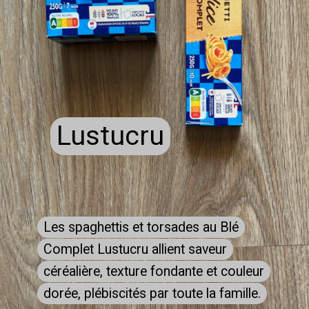
Lustucru
Lustucru
Les spaghettis et torsades au Blé
Les spaghettis et torsades au Blé
Complet Lustucru allient saveur
Complet Lustucru allient saveur
céréalière, texture fondante et couleur
céréalière, texture fondante et couleur
dorée, plébiscités par toute la famille.
dorée, plébiscités par toute la famille.