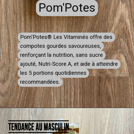
Pom'Potes
Pom'Potes
Pom'Potes® Les Vitaminés offre des
Pom'Potes® Les Vitaminés offre des
compotes gourdes savoureuses,
compotes gourdes savoureuses,
renforçant la nutrition, sans sucre
renforçant la nutrition, sans sucre
ajouté, Nutri-Score A, et aide à atteindre
ajouté, Nutri-Score A, et aide à atteindre
les 5 portions quotidiennes
les 5 portions quotidiennes
recommandées.
recommandées.