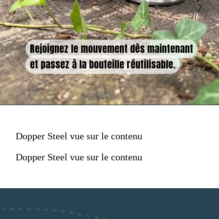
Rejoignez le mouvement dès maintenant
Rejoignez le mouvement dès maintenant
et passez à la bouteille réutilisable.
et passez à la bouteille réutilisable.
Dopper Steel vue sur le contenu
Dopper Steel vue sur le contenu