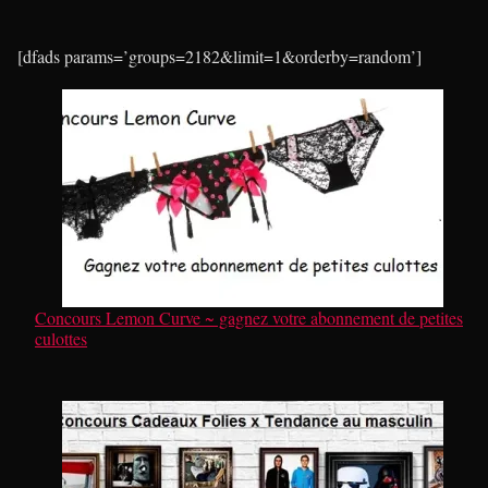
[dfads params=’groups=2182&limit=1&orderby=random’]
Concours Lemon Curve ~ gagnez votre abonnement de petites
culottes