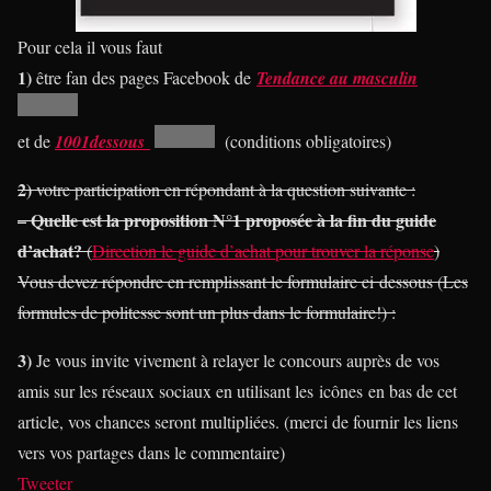
Pour cela il vous faut
1)
être fan des pages Facebook de
Tendance au masculin
et de
1001dessous
(conditions obligatoires)
2)
votre participation en répondant à la question suivante :
– Quelle est la proposition N°1 proposée à la fin du guide
d’achat?
(
Direction le guide d’achat pour trouver la réponse
)
Vous devez répondre en remplissant le formulaire ci dessous (Les
formules de politesse sont un plus dans le formulaire!) :
3)
Je vous invite vivement à relayer le concours auprès de vos
amis sur les réseaux sociaux en utilisant les icônes en bas de cet
article, vos chances seront multipliées. (merci de fournir les liens
vers vos partages dans le commentaire)
Tweeter