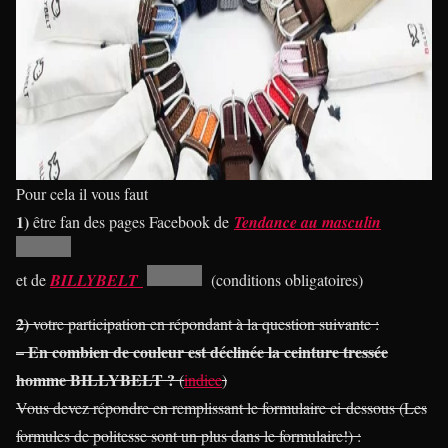
Pour cela il vous faut
1)
être fan des pages Facebook de
Tendance au masculin
et de
BILLYBELT
(conditions obligatoires)
2)
votre participation en répondant à la question suivante :
– En combien de couleur est déclinée la ceinture tressée
homme BILLYBELT ?
(
indice
)
Vous devez répondre en remplissant le formulaire ci dessous (Les
formules de politesse sont un plus dans le formulaire!) :