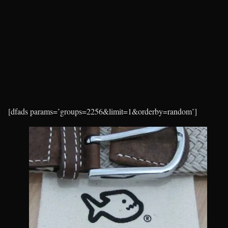
[dfads params=’groups=2256&limit=1&orderby=random’]