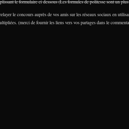
issant le formulaire ci dessous (Les formules de politesse sont un plus 
elayer le concours auprès de vos amis sur les réseaux sociaux en utilisa
ultipliées. (merci de fournir les liens vers vos partages dans le commenta