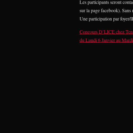
Les participants seront contac
sur la page facebook). Sans r
Une participation par foyer/I
Concours D’LICE
chez
Ten
du
Lundi 6 Janvier
au
Mardi