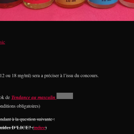
sic
 12 ou 18 mg/ml) sera a préciser à l’issu du concours.
ook de
Tendance au masculin
ditions obligatoires)
ndant à la question suivante :
liquides D’LICE?
(
indice
)