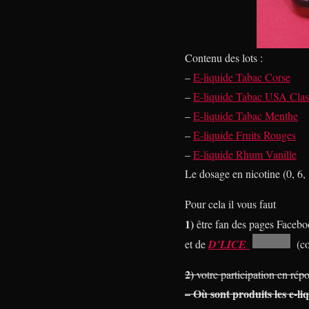
Contenu des lots :
–
E-liquide Tabac Corse
–
E-liquide Tabac USA Clas
–
E-liquide Tabac Menthe
–
E-liquide Fruits Rouges
–
E-liquide Rhum Vanille
Le dosage en nicotine (0, 6,
Pour cela il vous faut
1)
être fan des pages Faceb
et de
D’LICE
(con
2)
votre participation en répo
– Où sont produits les e-