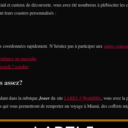
ail et curieux de découverte, vous avez été nombreux à plébisciter le
t leurs coasters personnalisés :
s coordonnées rapidement. N’hésitez pas à participer aux
autres concou
endance au masculin
rcredi 7 octobre
s assez?
dant dans la rubrique
Jouer
du site
LABEL
5 WorldMix
, vous avez la p
ts qui vous permettront de remporter un voyage à Miami, des coffrets m