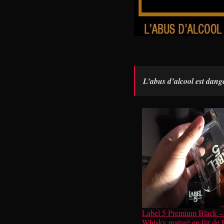
L’abus d’alcool est dan
Label 5 Premium Black –
Whisky maturé en fût de