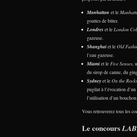
Manhattan
et le
Manhatt
gouttes de bitter.
Londres
et le
London Col
gazeuse.
Shanghai
et le
Old Fashi
l’eau gazeuse.
Miami
et le
Five Senses
, 
du sirop de canne, du ging
Sydney
et le
On the Rock
pugilat à l’évocation d’un
l’utilisation d’un bouchon
Vous retrouverez tous les co
Le concours
LAB