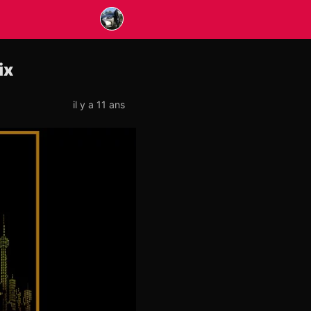
ix
il y a 11 ans