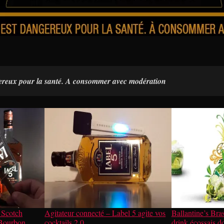
gereux pour la santé. A consommer avec modération
 Scotch
Agitateur connecté – Label 5 agite vos
Ballantine’s Brasi
 Bourbon
cocktails 2.0
drink écossais do