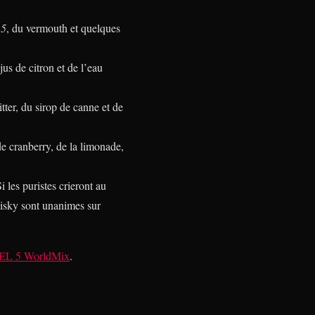
 5
, du vermouth et quelques
jus de citron et de l’eau
bitter, du sirop de canne et de
de cranberry, de la limonade,
 les puristes crieront au
hisky sont unanimes sur
L 5 WorldMix
.