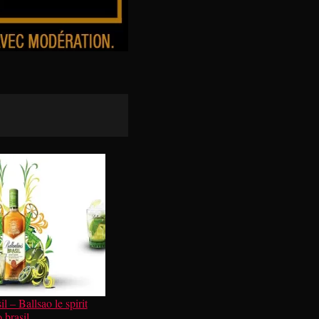
l – Ballsao le spirit
 brasil