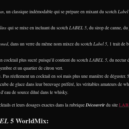
an
, un classique indémodable qui se prépare en mixant du scotch
Label
lins
qui se mixe en incluant du scotch
LABEL 5
, du sirop de canne, du 
oned
, dans un verre du même nom mixez du scotch
Label 5
, 1 trait de 
un cocktail plus sucré puisqu’il contient du scotch
LABEL
5
, du nectar 
embre et un quartier de citron vert.
s
. Pas réellement un cocktail en soi mais plus une manière de déguster. Si
 cube de glace dans leur breuvage préféré, les véritables amateurs de w
 d’eau de source dilué dans le whisky.
cktails et leurs dosages exactes dans la rubrique
Découvrir
du site
LABE
5 WorldMix:
EL