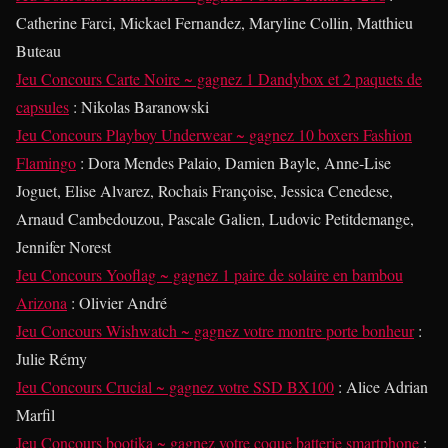
Catherine Farci, Mickael Fernandez, Maryline Collin, Matthieu
Buteau
Jeu Concours Carte Noire ~ gagnez 1 Dandybox et 2 paquets de
capsules
: Nikolas Baranowski
Jeu Concours Playboy Underwear ~ gagnez 10 boxers Fashion
Flamingo
: Dora Mendes Palaio, Damien Bayle, Anne-Lise
Joguet, Elise Alvarez, Rochais Françoise, Jessica Cenedese,
Arnaud Cambedouzou, Pascale Galien, Ludovic Petitdemange,
Jennifer Norest
Jeu Concours Yooflag ~ gagnez 1 paire de solaire en bambou
Arizona
: Olivier André
Jeu Concours Wishwatch ~ gagnez votre montre porte bonheur
:
Julie Rémy
Jeu Concours Crucial ~ gagnez votre SSD BX100
: Alice Adrian
Marfil
Jeu Concours bootika ~ gagnez votre coque batterie smartphone
: