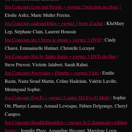
Jeu Concours Love and People ~ gagnez 2 bracelets au choix
:
Elodie Asfez, Marie Muller Pereira.
Jeu Concours cadeauxfolies ~ gagnez 3 bons d’achat
: KhéMary
Lep, Stéphane Clain, Laurent Houssin
Jeu Concours les 3 frères le retour ~ gagnez 3 DVD
: Cindy
Charot, Emmanuelle Hutinet, Christelle Lecuyot
Jeu Concours Her by Spike Jonze ~ gagnez 3 DVD du film
:
Steve Pruvost, Violette Jalabert, Sarah Rahni.
Jeu Concours #veggister ~ Florette ~ gagnez 5 kits
: Emilie
Bazin, Naira Sioud Martin, Celine Hadelain, Valérie Laville,
Meningaud Sophie.
Jeu Concours Eye-Fi ~ gagnez 5 cartes SD Eye-Fi Mobi
: Sophie
Ott, Phanye Launay, Arnaud Levesque, Fabien Delgrange, Cheryl
Campos.
Jeu Concours Head&Shoulders ~ gagnez 4×2 shampoings édition
limitée
: Jennifer Plaze, Amandine Hecquet, Marylene Leroy,