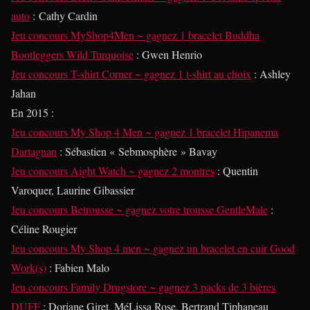
auto
: Cathy Cardin
Jeu concours MyShop4Men ~ gagnez 1 bracelet Buddha
Bootleggers Wild Turquoise
: Gwen Henrio
Jeu concours T-shirt Corner ~ gagnez 1 t-shirt au choix
: Ashley
Jahan
En 2015
:
Jeu concours My Shop 4 Men ~ gagnez 1 bracelet Hipanema
Dartagnan
: Sébastien « Sebmosphère » Bavay
Jeu concours Aight Watch ~ gagnez 2 montres
: Quentin
Varoquer, Laurine Gibassier
Jeu concours Betrousse ~ gagnez votre trousse GentleMale
:
Céline Rougier
Jeu concours My Shop 4 men ~ gagnez un bracelet en cuir Good
Work(s)
: Fabien Malo
Jeu concours Family Drugstore ~ gagnez 3 packs de 3 bières
DUFF
: Doriane Giret, MéLissa Rose, Bertrand Tiphaneau