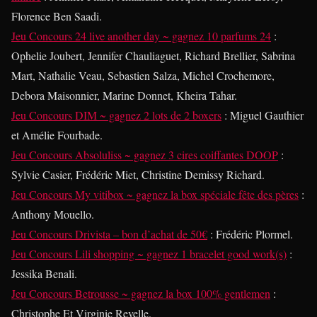
Florence Ben Saadi.
Jeu Concours 24 live another day ~ gagnez 10 parfums 24
:
Ophelie Joubert, Jennifer Chauliaguet, Richard Brellier, Sabrina
Mart, Nathalie Veau, Sebastien Salza, Michel Crochemore,
Debora Maisonnier, Marine Donnet, Kheira Tahar.
Jeu Concours DIM ~ gagnez 2 lots de 2 boxers
: Miguel Gauthier
et Amélie Fourbade.
Jeu Concours Absoluliss ~ gagnez 3 cires coiffantes DOOP
:
Sylvie Casier, Frédéric Miet, Christine Demissy Richard.
Jeu Concours My vitibox ~ gagnez la box spéciale fête des pères
:
Anthony Mouello.
Jeu Concours Drivista – bon d’achat de 50€
: Frédéric Plormel.
Jeu Concours Lili shopping ~ gagnez 1 bracelet good work(s)
:
Jessika Benali.
Jeu Concours Betrousse ~ gagnez la box 100% gentlemen
:
Christophe Et Virginie Revelle.