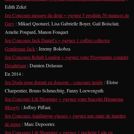
Edith Zekri
Jeu Concours passage du désir ~ gagnez 5 produits 50 nuances de
Grey
: Mikael Quoturel, Lisa Gabrielle Boyer, Gail Boisclair,
Amelie Poupard, Manon Fouquet
Jeu Concours Jack Daniel’s ~ gagnez 1 coffret collector
Gentleman Jack
: Jeremy Bokobza
Jeu Concours Rehab London ~ gagnez votre Programme complet
Désaltérant
: Damien Delassus
En 2014
:
Jeu Dodo pour dormir en douceur – concours inside
: Eloise
Charpentier, Bruno Schmechtig, Fanny Loewenguth
Jeu Concours Lili Shopping ~ gagnez votre bracelet Hipanema
Moogly
: Joffrey Piffaut.
Jeu Concours Antifatigue-glasses ~ gagnez une paire de lunettes
de repos
: Marc Depoorter.
Jeu Concours Lili Shopping ~ gagnez 1 pochette Lulu en