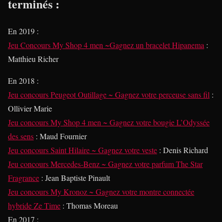
terminés :
En 2019
:
Jeu Concours My Shop 4 men ~Gagnez un bracelet Hipanema
:
Matthieu Richer
En 2018
:
Jeu concours Peugeot Outillage ~ Gagnez votre perceuse sans fil
:
Ollivier Marie
Jeu concours My Shop 4 men ~ Gagnez votre bougie L’Odyssée
des sens
: Maud Fournier
Jeu concours Saint Hilaire ~ Gagnez votre veste
: Denis Richard
Jeu concours Mercedes-Benz ~ Gagnez votre parfum The Star
Fragrance
: Jean Baptiste Pinault
Jeu concours My Kronoz ~ Gagnez votre montre connectée
hybride Ze Time
: Thomas Moreau
En 2017
: