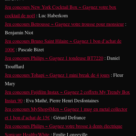
Jeu concours New York Cocktail Box ~ Gagnez votre box
cocktail de noël
: Luc Haberkom
Jeu concours Betrousse ~ Gagnez votre trousse pour monsieur
:
Benjamin Niot
Jeu concours Bruno Saint Hilaire ~ Gagnez 1 bon d’achat de
100€
: Pascale Bizet
Jeu concours Philips ~ Gagnez 1 tondeuse BT7220
: Daniel
Troufflard
Jeu concours Tohapi ~ Gagnez 1 mini break de 4 jours
: Fleur
Mary
Jeu concours Fujifilm Instax ~ Gagnez 2 coffrets My Trendy Box
Instax 90
: Eva Mathé, Pierre Henri Desfontaines
Jeu concours MyShop4Men ~ Gagnez 1 mug en metal collector
et 1 bon d’achat de 15€
: Gérard Defrance
Jeu concours Philips ~ Gagnez votre brosse à dents électrique
Sonicare HealthyWhite
: Emilie Longeville