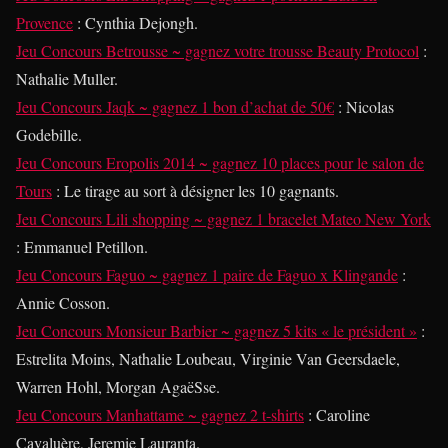
Provence
: Cynthia Dejongh.
Jeu Concours Betrousse ~ gagnez votre trousse Beauty Protocol
:
Nathalie Muller.
Jeu Concours Jaqk ~ gagnez 1 bon d’achat de 50€
: Nicolas
Godebille.
Jeu Concours Eropolis 2014 ~ gagnez 10 places pour le salon de
Tours
: Le tirage au sort à désigner les 10 gagnants.
Jeu Concours Lili shopping ~ gagnez 1 bracelet Mateo New York
: Emmanuel Petillon.
Jeu Concours Faguo ~ gagnez 1 paire de Faguo x Klingande
:
Annie Cosson.
Jeu Concours Monsieur Barbier ~ gagnez 5 kits « le président »
:
Estrelita Moins, Nathalie Loubeau, Virginie Van Geersdaele,
Warren Hohl, Morgan AgaëSse.
Jeu Concours Manhattame ~ gagnez 2 t-shirts
: Caroline
Cavaluère, Jeremie Lauranta.