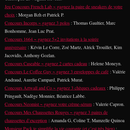
Jeu Concours French Lab ~ gagnez la paire de sneakers de votre
choix
: Morgan Bzh et Patrick P.
Concours Incorps ~ gagnez 3 polos
: Thomas Gaultier, Marc
Bonhomme, Jean Luc Prat.
Concours 1664 ~ gagnez 5×2 invitations à la soirée
anniversaire
: Kévin Le Corre, Zoé Martz, Alrick Trouillet, Kim
Jacovidis, Anthony Gozlan.
Concours Caseable ~ gagnez 2 cartes cadeau
: Helene Moneyn.
Concours Le Coffee Guy ~ gagnez 3 enveloppes de café
: Valérie
Andraud, Aurelie Campard, Patrick Murat.
Concours Artwall and Co ~ gagnez 3 chèques cadeaux
: Philippe
Pringault, Nadège Monnier, Béatrice Labbe.
Concours Neomist ~ gagnez votre crème-sérum
: Valerie Capron.
Concours Mes Chaussettes Rouges ~ gagnez 3 paires de
chaussettes d’exception
: Amanda G, Coline T, Mamzelle Quinoa
Monsieur Pack te simplifie la vie courante (et c’est très bien)
: