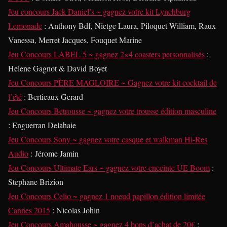
Jeu concours Jack Daniel’s ~ gagnez votre kit Lynchburg
Lemonade
: Anthony Bdf, Nietge Laura, Piloquet William, Raux
Vanessa, Merret Jacques, Fouquet Marine
Jeu Concours LABEL 5 ~ gagnez 2×4 coasters personnalisés
:
Helene Gagnot & David Boyet
Jeu Concours PÈRE MAGLOIRE ~ Gagnez votre kit cocktail de
l’été
: Bertieaux Gerard
Jeu Concours Betrousse ~ gagnez votre trousse édition masculine
: Enguerran Delahaie
Jeu Concours Sony ~ gagnez votre casque et walkman Hi-Res
Audio
: Jérome Jamin
Jeu Concours Ultimate Ears ~ gagnez votre enceinte UE Boom
:
Stephane Brizion
Jeu Concours Celio ~ gagnez 1 noeud papillon édition limitée
Cannes 2015
: Nicolas Johin
Jeu Concours Amahousse ~ gagnez 4 bons d’achat de 20€
: