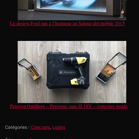
Le design Ford mis à l’honneur au Salone del mobile 2015
Peugeot Outillage – Perceuse sans fil 18V – concours inside
Catégories :
Concours
,
Loisirs