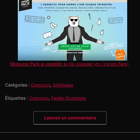
Monsieur Pack te simplifie la vie courante (et c’est très bien)
Catégories :
Concours
,
Spiritueux
Étiquettes :
Concours
,
Family Drugstore
Laissez un commentaire