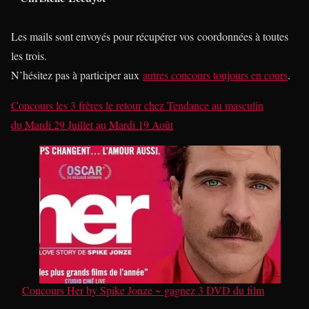
Les mails sont envoyés pour récupérer vos coordonnées à toutes
les trois.
N’hésitez pas à participer aux
autres concours toujours en cours
.
Concours les 3 frères le retour
chez
Tendance au masculin
du
Mardi 29 Juillet
au
Mardi 19 Août
Concours Her by Spike Jonze ~ gagnez 3 DVD du film