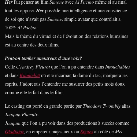
Her
fait penser au film
Simone
avec
Al Pacino
même si au final
tout les oppose.
Her
possède une intelligence et une conscience
de soi que n’avait pas
Simone
, simple avatar que contrôlait à
100%
Al Pacino
.
Mais le thème du virtuel et de l’évolution des relations humaines
est au centre des deux films.
Peut-on tomber amoureux d’une voix?
Celle d’
Audrey Fleurot
que l’on a pu entendre dans
Intouchables
et dans
Kaamelott
où elle incarnait la dame du lac, marquera les
esprits. J’adorerais l’entendre me susurrer des petits mots doux
comme elle le fait dans le film.
Le casting est porté en grande partie par
Theodore Twombly
alias
Joaquin Phoenix
.
Joaquin
que l’on a pu voir dans des productions à succès comme
Gladiator
, en empereur majestueux ou
Signes
au côté de
Mel