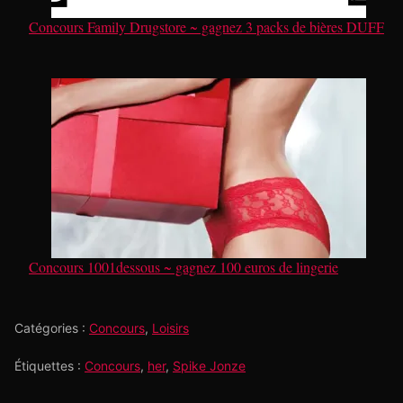
Concours Family Drugstore ~ gagnez 3 packs de bières DUFF
Concours 1001dessous ~ gagnez 100 euros de lingerie
Catégories :
Concours
,
Loisirs
Étiquettes :
Concours
,
her
,
Spike Jonze