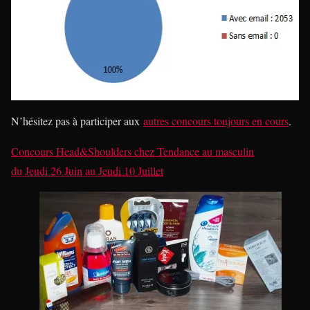
N’hésitez pas à participer aux
autres concours toujours en cours
.
Concours Head&Shoulders
chez
Tendance au masculin
du
Jeudi 26 Juin
au
Jeudi 10 Juillet