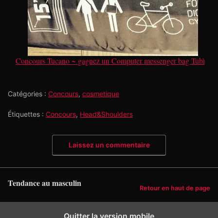
Concours Tucano ~ gagnez un Computer messenger bag Tubì
Catégories :
Concours
,
cosmetique
Étiquettes :
Concours
,
Head&Shoulders
Laissez un commentaire
Tendance au masculin
Retour en haut de page
Quitter la version mobile