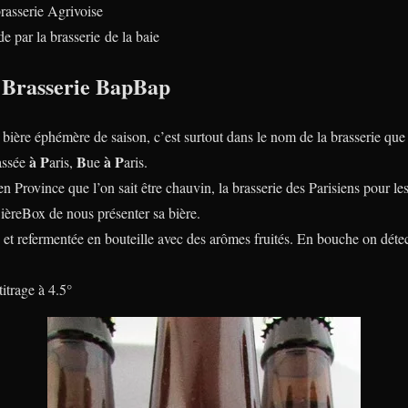
rasserie Agrivoise
 par la brasserie de la baie
– Brasserie BapBap
ière éphémère de saison, c’est surtout dans le nom de la brasserie que c
à
P
B
à
P
assée
aris,
ue
aris.
 Province que l’on sait être chauvin, la brasserie des Parisiens pour les 
ièreBox de nous présenter sa bière.
 et refermentée en bouteille avec des arômes fruités. En bouche on détec
itrage à 4.5°