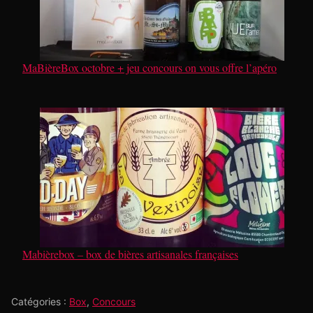
MaBièreBox octobre + jeu concours on vous offre l’apéro
Mabièrebox – box de bières artisanales françaises
Catégories :
Box
,
Concours