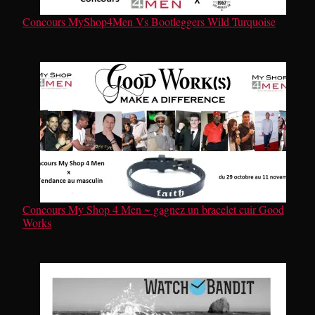
Concours MyShop4Men Vs Bootleggers Wild Turquoise
Concours My Shop 4 Men ~ gagnez un bracelet cuir Good
Works