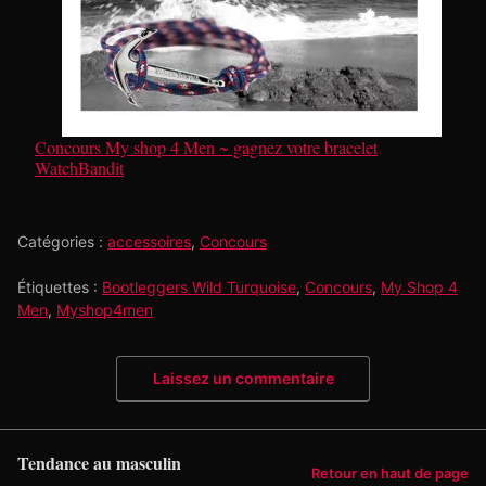
Concours My shop 4 Men ~ gagnez votre bracelet
WatchBandit
Catégories :
accessoires
,
Concours
Étiquettes :
Bootleggers Wild Turquoise
,
Concours
,
My Shop 4
Men
,
Myshop4men
Laissez un commentaire
Tendance au masculin
Retour en haut de page