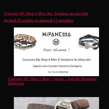
Concours My Shop 4 Men
chez
Tendance au masculin
du
jeudi 29 octobre
au
mercredi 11 novembre
Concours My Shop 4 Men ~ gagnez 1 bracelet Hipanema
Dartagnan