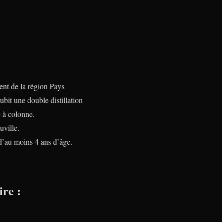
nt de la région Pays
bit une double distillation
c à colonne.
uville.
d’au moins 4 ans d’âge.
ire :