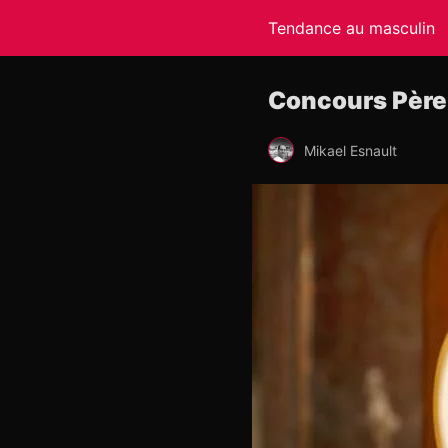
Tendance au masculin
Concours Père M
Mikael Esnault