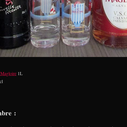
 Magloire
1L
cl
mbre :