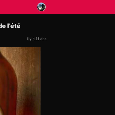
e l’été
il y a 11 ans