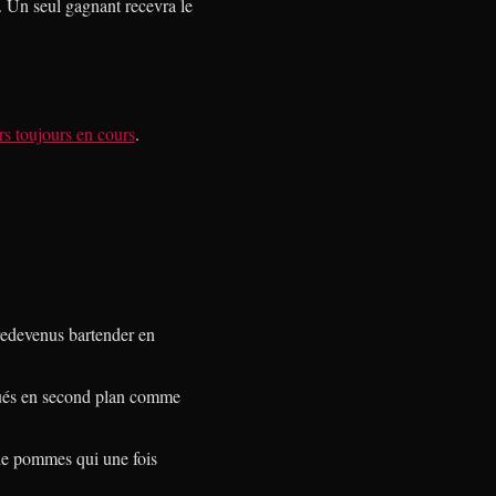
. Un seul gagnant recevra le
rs toujours en cours
.
 redevenus bartender en
égués en second plan comme
 de pommes qui une fois