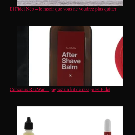
El Fidel Néo – le rasoir que vous ne voudrez plus quitter
Concours RazWar – gagnez un kit de rasage El Fidel