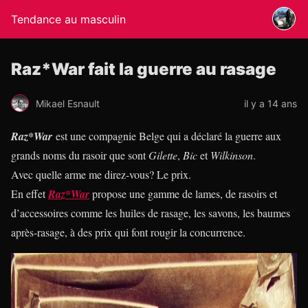
Tendance au masculin
Raz*War fait la guerre au rasage
Mikael Esnault
il y a 14 ans
Raz*War
est une compagnie Belge qui a déclaré la guerre aux
grands noms du rasoir que sont
Gilette
,
Bic
et
Wilkinson
.
Avec quelle arme me direz-vous? Le prix.
En effet
Raz*War
propose une gamme de lames, de rasoirs et
d’accessoires comme les huiles de rasage, les savons, les baumes
après-rasage, à des prix qui font rougir la concurrence.