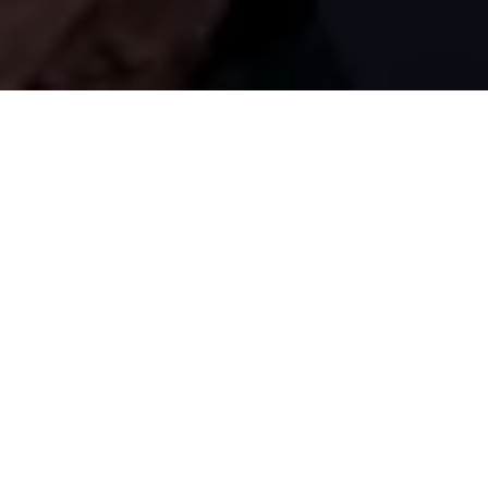
Prand
, c’est la marque de prê
milieu du street wear, l’unive
un féru de design, d’art con
Prand s’adresse à un public t
su utilisée les nouveaux méd
sociaux. De plus, elle a sédu
etc) qui sont désormais de v