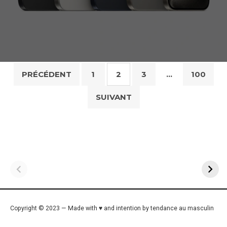
Pagination
PRÉCÉDENT
1
2
3
…
100
des
SUIVANT
publications
Copyright © 2023 — Made with ♥ and intention by tendance au masculin