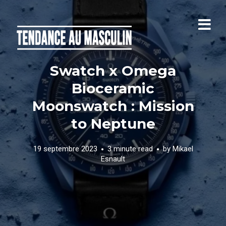
Swatch x Omega
Bioceramic
Moonswatch : Mission
to Neptune
19 septembre 2023
3 minute read
by
Mikael
Esnault