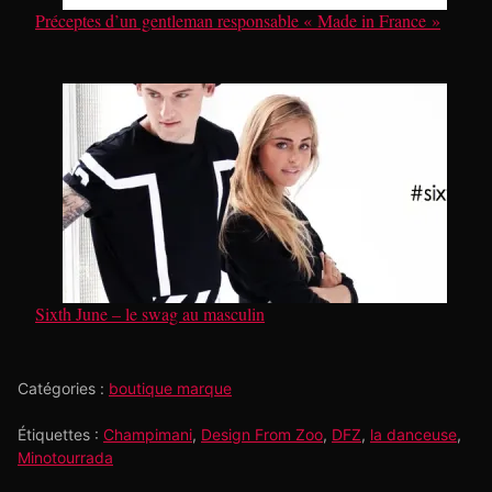
Préceptes d’un gentleman responsable « Made in France »
Sixth June – le swag au masculin
Catégories :
boutique marque
Étiquettes :
Champimani
,
Design From Zoo
,
DFZ
,
la danceuse
,
Minotourrada