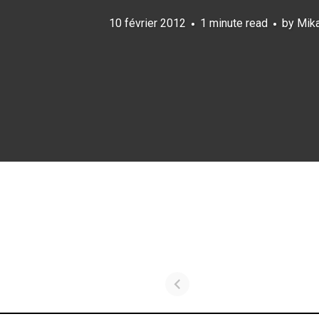
10 février 2012
1 minute read
by
Mika
Pagination
des
publications