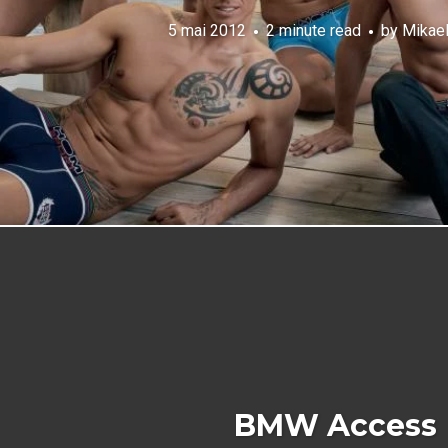
5 mai 2012
2 minute read
by
Mikael
BMW Access