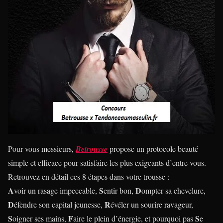
Pour vous messieurs,
Betrousse
propose un protocole beauté
simple et efficace pour satisfaire les plus exigeants d’entre vous.
Retrouvez en détail ces 8 étapes dans votre trousse :
A
S
D
voir un rasage impeccable,
entir bon,
ompter sa chevelure,
D
R
éfendre son capital jeunesse,
évéler un sourire ravageur,
S
F
S
oigner ses mains,
aire le plein d’énergie, et pourquoi pas
e