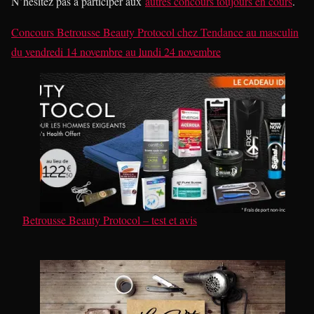
N’hésitez pas à participer aux
autres concours toujours en cours
.
Concours Betrousse Beauty Protocol
chez
Tendance au masculin
du
vendredi 14 novembre
au
lundi 24 novembre
Betrousse Beauty Protocol – test et avis