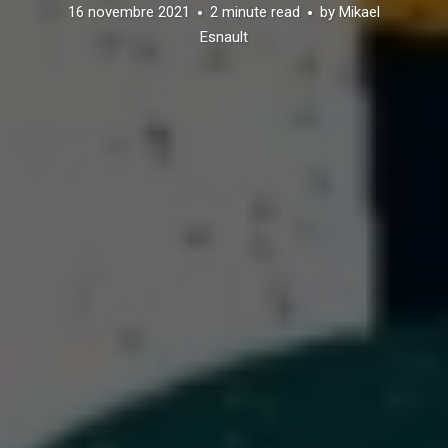
16 novembre 2021
2 minute read
by
Mikael
Esnault