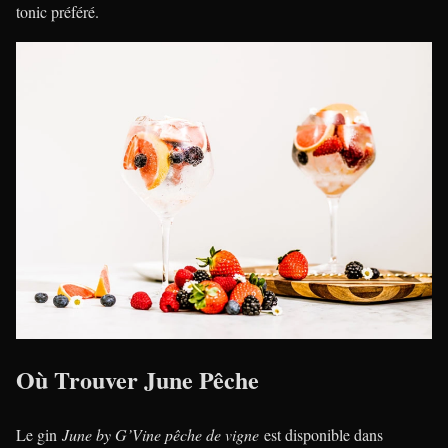
tonic préféré.
Où Trouver June Pêche
Le gin
June by G’Vine pêche de vigne
est disponible dans