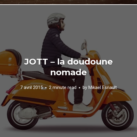
JOTT – la doudoune
nomade
7 avril 2015
2 minute read
by
Mikael Esnault