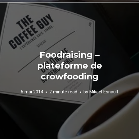
Foodraising –
plateforme de
crowfooding
6 mai 2014
2 minute read
by
Mikael Esnault